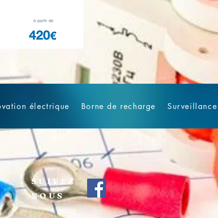
vation électrique
Borne de recharge
Surveillance
SUIVEZ
NOUS