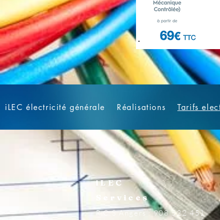
iLEC électricité générale
Réalisations
Tarifs elec
iLEC
Services
R.C.S Angers : 908 522 451